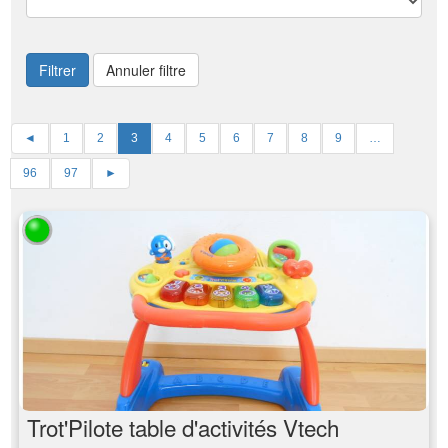
Filtrer
Annuler filtre
◄
1
2
3
4
5
6
7
8
9
…
96
97
►
Trot'Pilote table d'activités Vtech