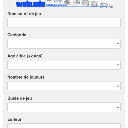
Nom ou n° de jeu
Catégorie
Age cible (+2 ans)
Nombre de joueurs
Durée de jeu
Editeur