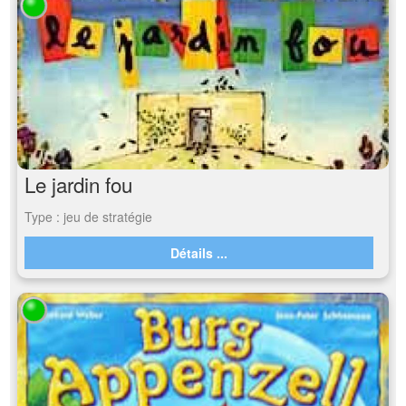
Le jardin fou
Type : jeu de stratégie
Détails ...