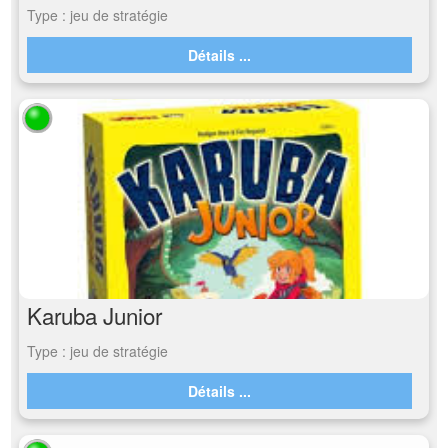
Type : jeu de stratégie
Détails ...
Karuba Junior
Type : jeu de stratégie
Détails ...